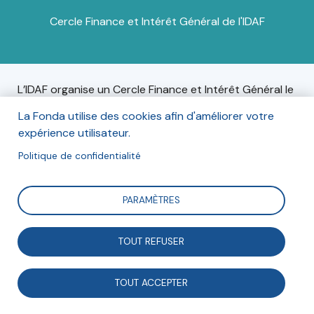
Cercle Finance et Intérêt Général de l'IDAF
L’IDAF organise un Cercle Finance et Intérêt Général le
mardi 6 décembre : « Directions financières : quelle
La Fonda utilise des cookies afin d'améliorer votre
méthodologie pour atteindre un objectif de réduction
expérience utilisateur.
de bilan carbone ? » à destination des directeurs
administratif et financier (DAF), directeurs généraux
Politique de confidentialité
(DG) et trésoriers d’associations et fondations.
PARAMÈTRES
Informations
TOUT REFUSER
Le mardi 6 décembre 2022 de 8h45 à 12h30,
TOUT ACCEPTER
À l'Ordre de Malte, 42 rue des Volontaires, 75015