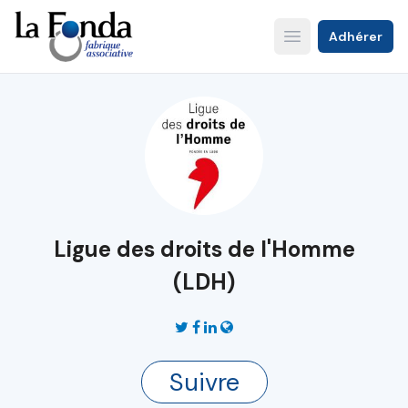
Aller
au
Adhérer
Open main menu
contenu
principal
Ligue des droits de l'Homme
(LDH)
Suivre