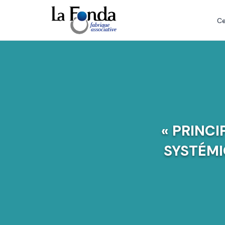
Aller
au
Ce
contenu
principal
« PRINC
SYSTÉMI