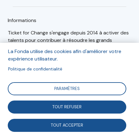
Informations
Ticket for Change s'engage depuis 2014 à activer des
talents pour contribuer à résoudre les grands
problèmes sociaux et environnementaux.
La Fonda utilise des cookies afin d'améliorer votre
expérience utilisateur.
Ses missions :
Politique de confidentialité
Accélérer la transition écologique
Éradiquer toutes les formes d'exclusions
sociales
PARAMÈTRES
Développer les capacités de chacun
Ticket for Change accompagne celles et ceux qui
TOUT REFUSER
souhaitent avoir un impact positif sur la société par
leur travail, mais qui ne savent pas comment, en
TOUT ACCEPTER
aidant chacun à trouver sa voie d’engagement pour
changer le monde à son échelle.