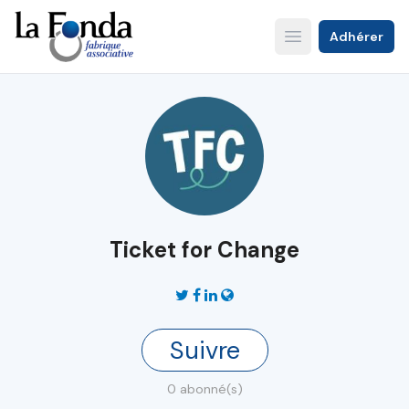
Aller
au
Adhérer
Open main menu
contenu
principal
Ticket for Change
Suivre
0 abonné(s)