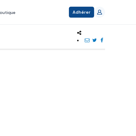
Adhérer
outique