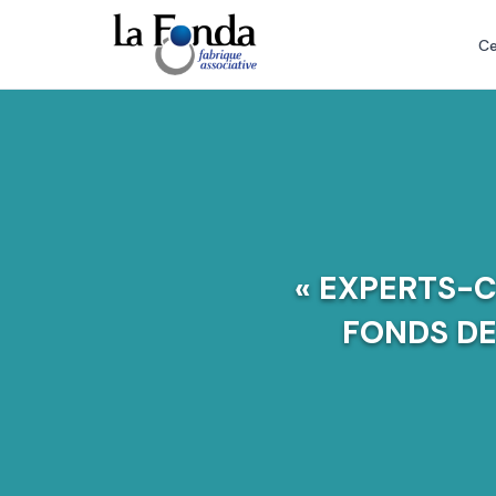
Aller
au
Ce
contenu
principal
« EXPERTS-
FONDS DE