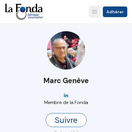
Aller
au
Adhérer
Open main menu
contenu
principal
Marc Genève
Membre de la Fonda
Suivre