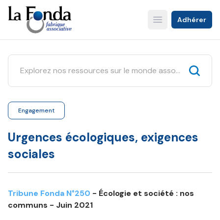
Aller
au
Adhérer
Open main menu
contenu
principal
Engagement
Urgences écologiques, exigences
sociales
Tribune Fonda N°250
- Écologie et société : nos
communs - Juin 2021