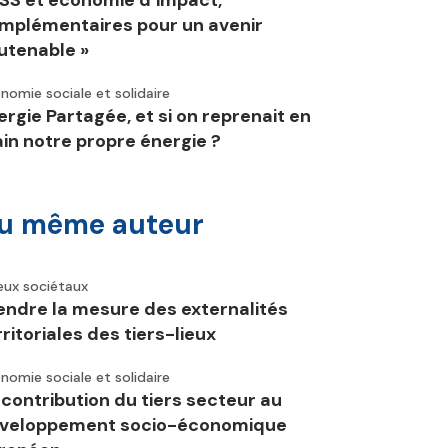
ESS et économie d’impact,
mplémentaires pour un avenir
utenable »
nomie sociale et solidaire
ergie Partagée, et si on reprenait en
in notre propre énergie ?
u même auteur
eux sociétaux
endre la mesure des externalités
rritoriales des tiers-lieux
nomie sociale et solidaire
 contribution du tiers secteur au
veloppement socio-économique