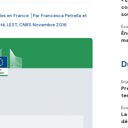
« 
co
so
les en France │Par Francesca Petrella et
sité, LEST, CNRS Novembre 2016
Éco
Én
ma
D
Enj
Pr
te
Éco
La
dé