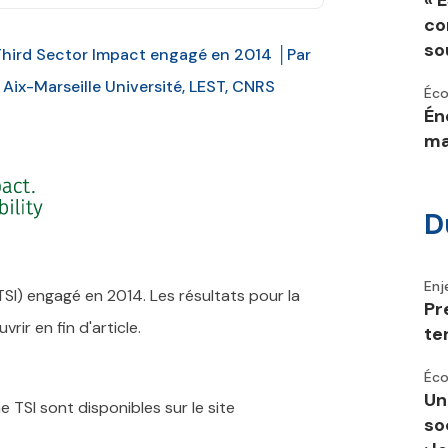
« 
co
so
hird Sector Impact engagé en 2014 │Par
 Aix-Marseille Université, LEST, CNRS
Éco
Én
ma
D
Enj
SI) engagé en 2014. Les résultats pour la
Pr
ir en fin d'article.
te
Éco
Un
TSI sont disponibles sur le site
so