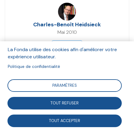
Charles-Benoît Heidsieck
Mai 2010
Suivre
La Fonda utilise des cookies afin d'améliorer votre
expérience utilisateur.
Politique de confidentialité
Compte rendu du séminaire de la Fonda sur le
rapports entre associations et entreprises
PARAMÈTRES
Enjeux et demandes actuelles des
TOUT REFUSER
acteurs associations – entreprises
TOUT ACCEPTER
Intervention de Charles-Benoît Heidseick, Président