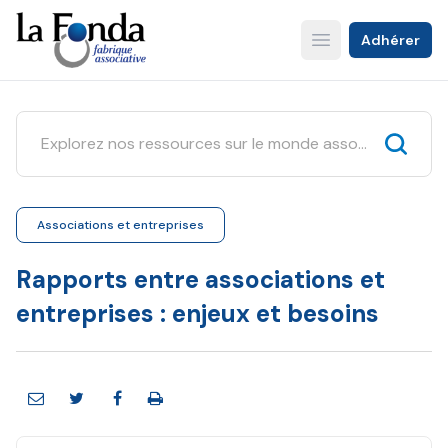
Aller
au
Adhérer
Open main menu
contenu
principal
Associations et entreprises
Rapports entre associations et
entreprises : enjeux et besoins