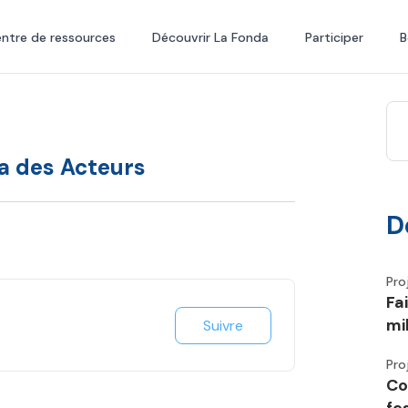
ntre de ressources
Découvrir La Fonda
Participer
B
a des Acteurs
D
Pro
Fa
mi
Suivre
Pro
Co