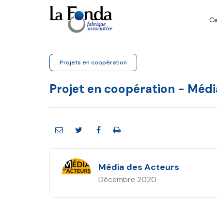
Aller
au
Ce
contenu
principal
Projets en coopération
Projet en coopération - Médi
Média des Acteurs
Décembre 2020