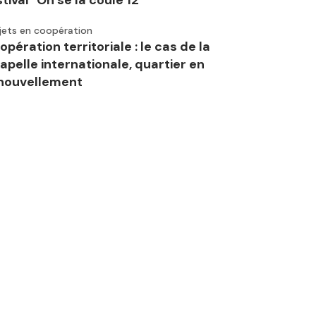
stival "On se la coule 12"
jets en coopération
opération territoriale : le cas de la
apelle internationale, quartier en
nouvellement