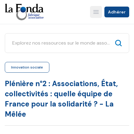
Aller
au
Adhérer
Open main menu
contenu
principal
Innovation sociale
Plénière n°2 : Associations, État,
collectivités : quelle équipe de
France pour la solidarité ? - La
Mêlée