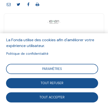
Nexem
La Fonda utilise des cookies afin d'améliorer votre
Et Ministère des Solidarités, de l'Autonomie et
expérience utilisateur.
des personnes handicapées, Fédération des
acteurs de la solidarité (FAS)
Politique de confidentialité
Octobre 2022
PARAMÈTRES
Suivre
TOUT REFUSER
Le secteur social et médico-social est au cœur des
TOUT ACCEPTER
politiques de solidarité. C’est pourquoi il fait intervenir
les différents échelons de nos institutions : l’État et