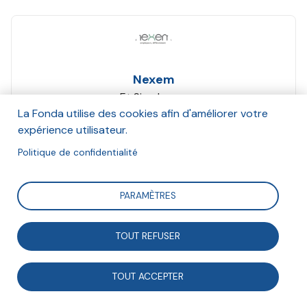
Nexem
Et Simplon.co
Octobre 2022
La Fonda utilise des cookies afin d'améliorer votre
expérience utilisateur.
Suivre
Politique de confidentialité
PARAMÈTRES
Pour accompagner au mieux les mutations de la
société et de la prise en charge des plus vulnérables,
TOUT REFUSER
ce secteur innove. Partout sur le territoire, des
initiatives locales se déploient pour optimiser et
TOUT ACCEPTER
renforcer la qualité de l’accompagnement.