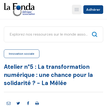
Aller
au
Adhérer
Open main menu
contenu
principal
Innovation sociale
Atelier n°5 : La transformation
numérique : une chance pour la
solidarité ? - La Mêlée