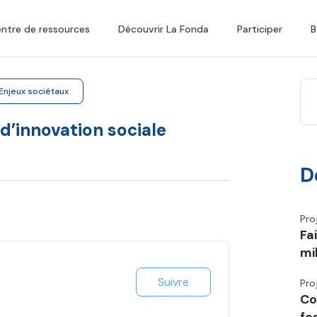
ntre de ressources
Découvrir La Fonda
Participer
B
Enjeux sociétaux
d’innovation sociale
D
Pro
Fa
mi
Suivre
Pro
Co