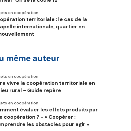
stival "On se la coule 12"
jets en coopération
opération territoriale : le cas de la
apelle internationale, quartier en
nouvellement
u même auteur
jets en coopération
ire vivre la coopération territoriale en
lieu rural - Guide repère
jets en coopération
mment évaluer les effets produits par
e coopération ? - « Coopérer :
mprendre les obstacles pour agir »