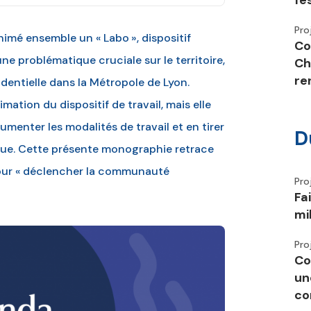
fe
Pro
nimé ensemble un « Labo », dispositif
Co
une problématique cruciale sur le territoire,
Ch
re
identielle dans la Métropole de Lyon.
nimation du dispositif de travail, mais elle
umenter les modalités de travail et en tirer
D
ue. Cette présente monographie retrace
é pour « déclencher la communauté
Pro
Fa
mi
Pro
Co
un
co