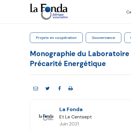
Aller
au
Ce
contenu
principal
Projets en coopération
Gouvernance
Monographie du Laboratoire 
Précarité Energétique
La Fonda
Et Le Centsept
Juin 2021