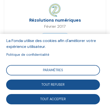
Rézolutions numériques
Février 2017
Suivre
La Fonda utilise des cookies afin d'améliorer votre
expérience utilisateur.
Politique de confidentialité
La transition numérique est un enjeu majeur. Les
associations doivent s’en saisir pour renforcer leurs
PARAMÈTRES
projets, que ce soit dans leur gouvernance, la gestion
de leurs adhésions, le recrutement de leurs bénévoles,
TOUT REFUSER
… le numérique apporte des solutions innovantes.
TOUT ACCEPTER
Organisées le 30 mai 2016 à Lyon, les RéZolutions