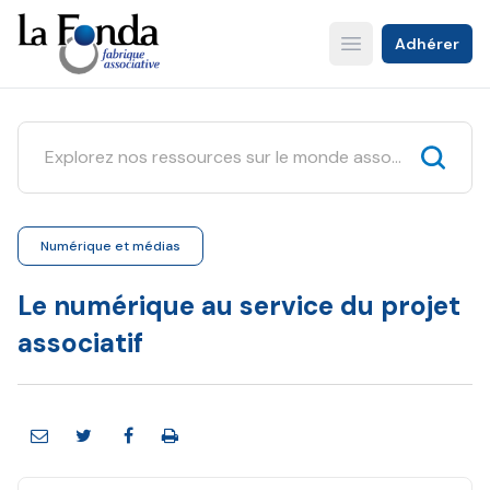
Aller
au
Adhérer
Open main menu
contenu
principal
Numérique et médias
Le numérique au service du projet
associatif