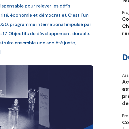
fe
spensable pour relever les défis
Pro
rité, économie et démocratie). C’est l’un
Co
030, programme international impulsé par
Ch
re
es 17 Objectifs de développement durable.
struire ensemble une société juste,
!
D
Ass
Ac
as
pr
de
Pro
Co