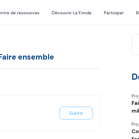
ntre de ressources
Découvrir La Fonda
Participer
B
 Faire ensemble
D
Pro
Fa
mi
Suivre
Pro
Co