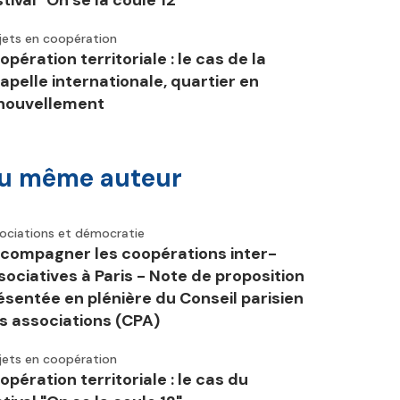
stival "On se la coule 12"
jets en coopération
opération territoriale : le cas de la
apelle internationale, quartier en
nouvellement
u même auteur
ociations et démocratie
compagner les coopérations inter-
sociatives à Paris - Note de proposition
ésentée en plénière du Conseil parisien
s associations (CPA)
jets en coopération
opération territoriale : le cas du