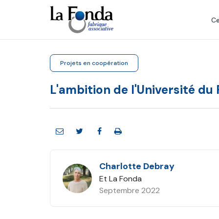
Aller
au
Ce
contenu
principal
Projets en coopération
L'ambition de l'Université du
Charlotte Debray
Et La Fonda
Septembre 2022