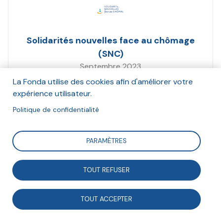
Solidarités nouvelles face au chômage
(SNC)
Septembre 2023
La Fonda utilise des cookies afin d'améliorer votre
Suivre
expérience utilisateur.
Politique de confidentialité
L'association Solidarités nouvelles face au chômage
PARAMÈTRES
(SNC) publie son rapport de plaidoyer 2023, et
rassemble plusieurs propositions pour rendre possible
TOUT REFUSER
l’accès à l’emploi stable des personnes qui en sont
durablement privées.
TOUT ACCEPTER