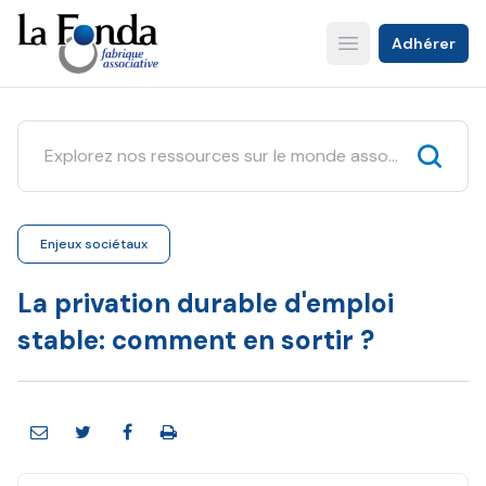
Aller
au
Adhérer
Open main menu
contenu
principal
Enjeux sociétaux
La privation durable d'emploi
stable: comment en sortir ?