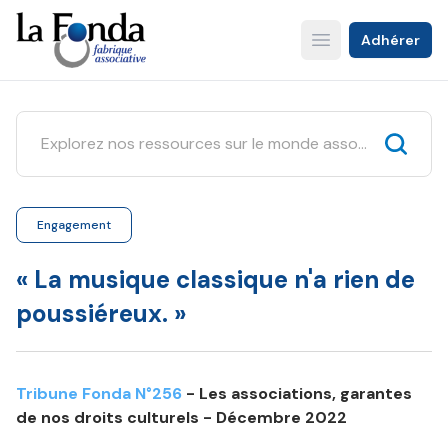
Aller
au
Adhérer
Open main menu
contenu
principal
Engagement
« La musique classique n'a rien de
poussiéreux. »
Tribune Fonda N°256
- Les associations, garantes
de nos droits culturels - Décembre 2022