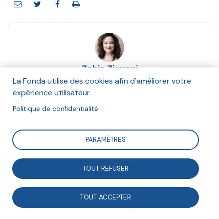
Zahia Ziouani
Et Anna Maheu
La Fonda utilise des cookies afin d'améliorer votre
Décembre 2022
expérience utilisateur.
Politique de confidentialité
Suivre
PARAMÈTRES
La cheffe d’orchestre Zahia Ziouani a fondé en 1998
TOUT REFUSER
l’orchestre Divertimento qui se singularise par une
approche artistique pluridisciplinaire et son ancrage
TOUT ACCEPTER
en Seine–Saint-Denis. Au cours de cet entretien, elle