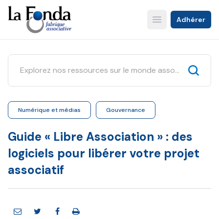
Aller
au
Adhérer
Open main menu
contenu
principal
Numérique et médias
Gouvernance
Guide « Libre Association » : des
logiciels pour libérer votre projet
associatif