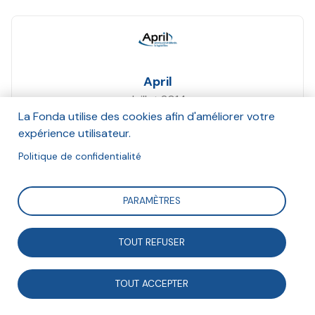
April
Juillet 2014
La Fonda utilise des cookies afin d'améliorer votre
Suivre
expérience utilisateur.
Politique de confidentialité
Guide répertoriant des méthodes et outils numériques
PARAMÈTRES
en libre accès pouvant être utilisés par les
associations.
TOUT REFUSER
TOUT ACCEPTER