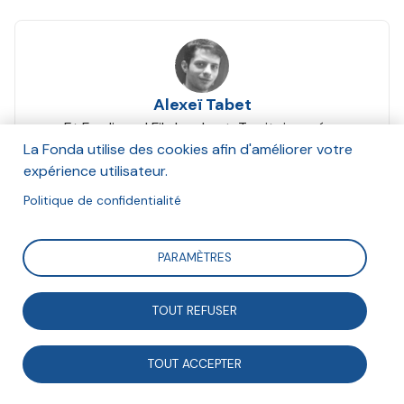
Alexeï Tabet
Et Ferdinand Fils Lambert, Territoires zéro
chômeur de longue durée (TZCLD)
La Fonda utilise des cookies afin d'améliorer votre
Octobre 2021
expérience utilisateur.
Politique de confidentialité
Suivre
PARAMÈTRES
L’Expérimentation territoriale contre le chômage de
TOUT REFUSER
longue durée (ETCLD) est un projet novateur, qui vise
à apporter une nouvelle réponse au problème du
TOUT ACCEPTER
chômage. Depuis le 21 novembre 2016, le quartier