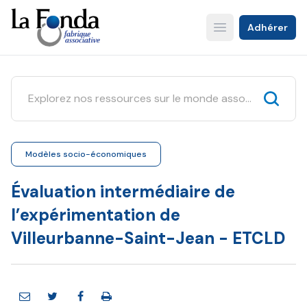
Aller
au
Adhérer
Open main menu
contenu
principal
Modèles socio-économiques
Évaluation intermédiaire de
l’expérimentation de
Villeurbanne-Saint-Jean - ETCLD