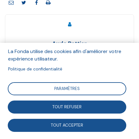
Aude Pottier
Et Armelle Gomez, Claudia Colombarolli
La Fonda utilise des cookies afin d'améliorer votre
Septembre 2019
expérience utilisateur.
Politique de confidentialité
Suivre
PARAMÈTRES
Des évolutions législatives récentes encouragent
TOUT REFUSER
l’émergence d’initiatives d’énergie citoyennes. Avec
l’exemple de projets photovoltaïques menés en
TOUT ACCEPTER
Nouvelle-Aquitaine, quels enseignements peut-on