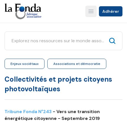
Aller
au
Adhérer
Open main menu
contenu
principal
Enjeux sociétaux
Associations et démocratie
Collectivités et projets citoyens
photovoltaïques
Tribune Fonda N°243
- Vers une transition
énergétique citoyenne - Septembre 2019