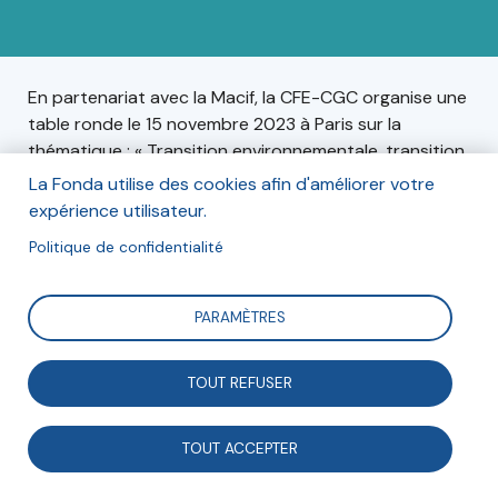
En partenariat avec la Macif, la CFE-CGC organise une
table ronde le 15 novembre 2023 à Paris sur la
thématique : « Transition environnementale, transition
juste ? L’économie sociale et solidaire plus que jamais
La Fonda utilise des cookies afin d'améliorer votre
engagée ! », à Paris. La déléguée générale de la Fonda,
expérience utilisateur.
Charlotte Debray, animera cette table-ronde.
Politique de confidentialité
PARAMÈTRES
Informations
Mercredi 15 novembre 2023 à 18h
TOUT REFUSER
La Table d'émeraude
TOUT ACCEPTER