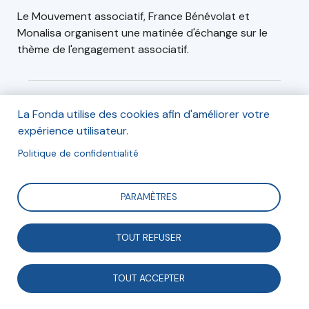
Le Mouvement associatif, France Bénévolat et
Monalisa organisent une matinée d'échange sur le
thème de l'engagement associatif.
Informations
La Fonda utilise des cookies afin d'améliorer votre
expérience utilisateur.
Cet événement se déroulera le 5 décembre 2018 de
09h30 à 13h (accueil café à partir de 9h)
Politique de confidentialité
Pour plus d'informations et s'inscrire,
cliquez ici.
PARAMÈTRES
Adresse
TOUT REFUSER
Halle Pajol, Esplanade Nathalie Sarraute, Paris, France
20 Espl. Nathalie Sarraute
TOUT ACCEPTER
75018, Paris
France