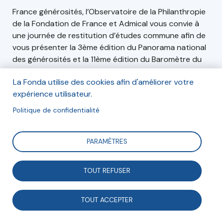
France générosités, l’Observatoire de la Philanthropie
de la Fondation de France et Admical vous convie à
une journée de restitution d’études commune afin de
vous présenter la 3ème édition du Panorama national
des générosités et la 11ème édition du Baromètre du
mécénat d’entreprise en France.
La Fonda utilise des cookies afin d'améliorer votre
expérience utilisateur.
Politique de confidentialité
Informations
Le vendredi 13 décembre 2024, de 9h00 à 17h30.
PARAMÈTRES
Espace Reuilly, 21 rue Antoine-Julien Hénard, 75012
Paris.
TOUT REFUSER
TOUT ACCEPTER
Inscription