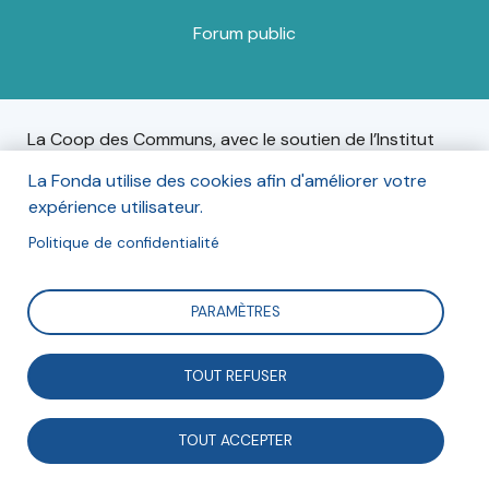
Forum public
La Coop des Communs, avec le soutien de l’Institut
pour la Recherche de la Caisse des Dépôts, a animé
La Fonda utilise des cookies afin d'améliorer votre
pendant 18 mois une étude avec de très nombreux
expérience utilisateur.
acteur·ice·s engagé·e·s sur les relations entre
communs et collectivités locales. Ils organisent une
Politique de confidentialité
journée pour conclure et mettre en perspective ce
programme de travail mené de mai 2021 à décembre
PARAMÈTRES
2022, et pour aboutir à des pistes de
recommandations.
TOUT REFUSER
TOUT ACCEPTER
Informations