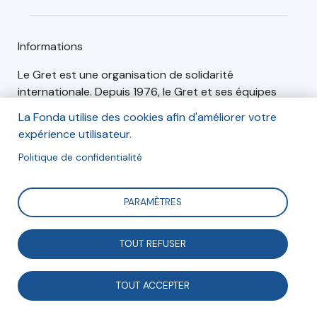
Informations
Le Gret est une organisation de solidarité
internationale. Depuis 1976, le Gret et ses équipes
mettent en place les solutions et les partenariats les
La Fonda utilise des cookies afin d'améliorer votre
plus adaptés localement pour améliorer les conditions
expérience utilisateur.
de vie des populations les plus vulnérables tout en
Politique de confidentialité
préservant notre planète.
PARAMÈTRES
Articles (0)
Événements (1)
TOUT REFUSER
TOUT ACCEPTER