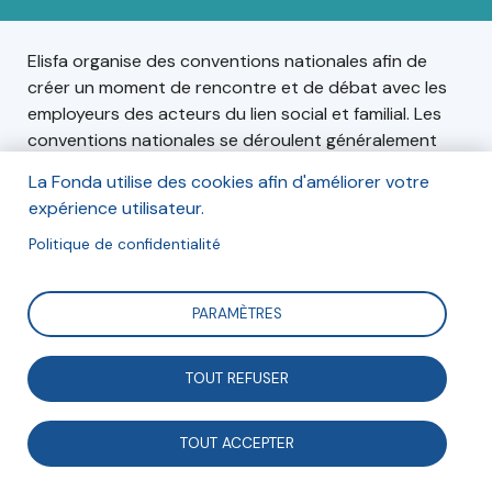
Elisfa organise des conventions nationales afin de
créer un moment de rencontre et de débat avec les
employeurs des acteurs du lien social et familial. Les
conventions nationales se déroulent généralement
sur deux jours et s’articulent autour d’un thème
La Fonda utilise des cookies afin d'améliorer votre
général en lien avec les problématiques rencontrées
expérience utilisateur.
par le secteur. Elisfa souhaite offrir aux employeurs de
la branche y participant une meilleure appréhension
Politique de confidentialité
des enjeux de leur action et une réflexion prospective.
Cette année la "Convention nationale" a lieu dans la
PARAMÈTRES
région Pays-de-la-Loire.
TOUT REFUSER
Informations
TOUT ACCEPTER
Du vendredi 14 au samedi 15 octobre 2022,