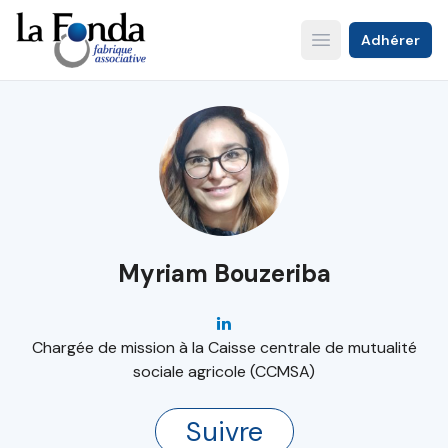
Aller
au
Adhérer
Open main menu
contenu
principal
Myriam Bouzeriba
Chargée de mission à la Caisse centrale de mutualité
sociale agricole (CCMSA)
Suivre