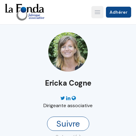
Aller
au
Adhérer
Open main menu
contenu
principal
Ericka Cogne
Dirigeante associative
Suivre