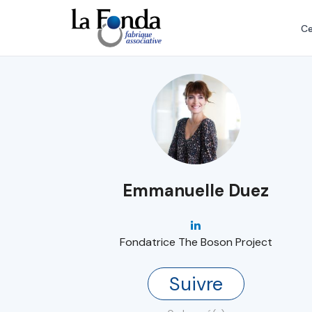
Aller
au
Ce
contenu
principal
Emmanuelle Duez
Fondatrice The Boson Project
Suivre