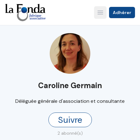
Aller
au
Adhérer
Open main menu
contenu
principal
Caroline Germain
Déléguée générale d'association et consultante
Suivre
2 abonné(s)