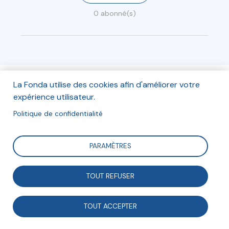
0 abonné(s)
Articles (2)
Événements (1)
La Fonda utilise des cookies afin d'améliorer votre
expérience utilisateur.
Politique de confidentialité
Projets en coopération
PARAMÈTRES
TOUT REFUSER
Delphine Allarousse
TOUT ACCEPTER
Déléguée générale de la
Fondation de France Centre-Est