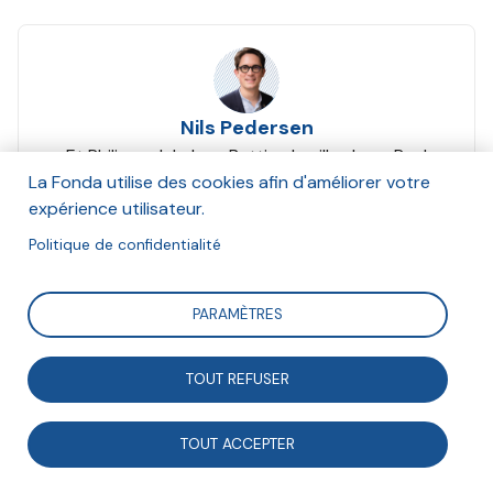
Nils Pedersen
Et Philippe Jahshan, Bettina Laville, Jean-Paul
Moatti
La Fonda utilise des cookies afin d'améliorer votre
Octobre 2018
expérience utilisateur.
Politique de confidentialité
Suivre
PARAMÈTRES
La transition écologique et sociale ne peut se faire
TOUT REFUSER
sans la mobilisation de la société civile. Pour garantir
cohérence et efficacité, il faut structurer de
TOUT ACCEPTER
véritables « communautés d’action ».