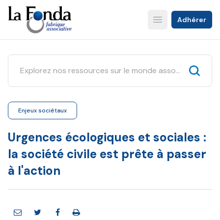
Aller
au
Adhérer
Open main menu
contenu
principal
Enjeux sociétaux
Urgences écologiques et sociales :
la société civile est prête à passer
à l'action