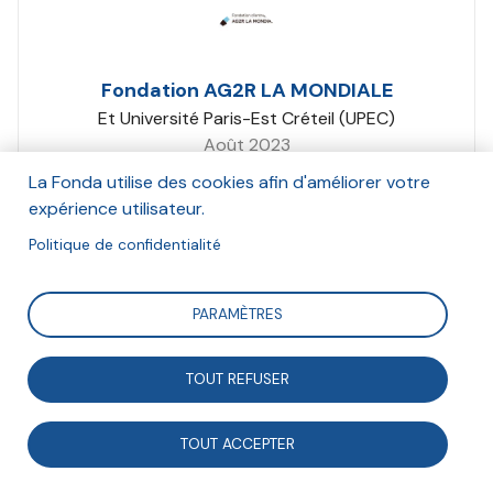
Fondation AG2R LA MONDIALE
Et Université Paris-Est Créteil (UPEC)
Août 2023
La Fonda utilise des cookies afin d'améliorer votre
Suivre
expérience utilisateur.
Politique de confidentialité
L'innovation est omniprésente dans le champ social,
PARAMÈTRES
trop souvent présentée comme une fin en soi. Les
fondations lui consacrent des sommes non
TOUT REFUSER
négligeables tout comme les financements publics
pour l’économie sociale ou solidaire - parfois au
TOUT ACCEPTER
détriment du développement ou de la consolidation