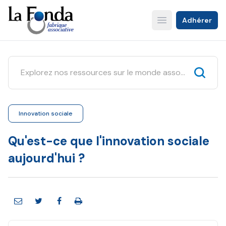
Aller
au
Adhérer
Open main menu
contenu
principal
Innovation sociale
Qu'est-ce que l'innovation sociale
aujourd'hui ?