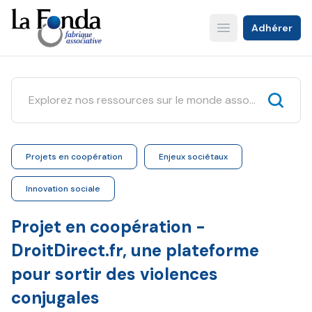
Aller
au
Adhérer
Open main menu
contenu
principal
Projets en coopération
Enjeux sociétaux
Innovation sociale
Projet en coopération -
DroitDirect.fr, une plateforme
pour sortir des violences
conjugales