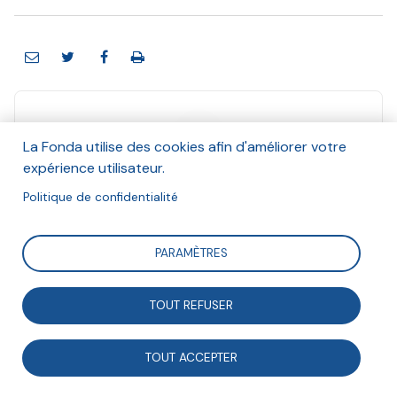
La Fonda utilise des cookies afin d'améliorer votre
expérience utilisateur.
Droits d'urgence
Et Hannah Olivetti
Politique de confidentialité
Décembre 2021
PARAMÈTRES
Suivre
TOUT REFUSER
Pour répondre à la demande faite par la Mairie de Paris,
TOUT ACCEPTER
Droits d’urgence propose depuis 2006 un accueil
spécialisé pour les victimes de violences conjugales