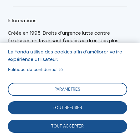
Informations
Créée en 1995, Droits d'urgence lutte contre
l'exclusion en favorisant l'accès au droit des plus
démunis. Parce que la rupture de droit est la
La Fonda utilise des cookies afin d'améliorer votre
principale cause de l'exclusion, Droits d'urgence
expérience utilisateur.
mobilise des professionnels du droit, bénévoles et
Politique de confidentialité
salariés, pour aller gratuitement au plus près des
personnes en situation de précarité, les informer et
les accompagner dans leur parcours administratif et
PARAMÈTRES
juridique.
Association à but non lucratif, Droits d'urgence est
TOUT REFUSER
indépendante, détachée de toute appartenance
politique et confessionnelle.
TOUT ACCEPTER