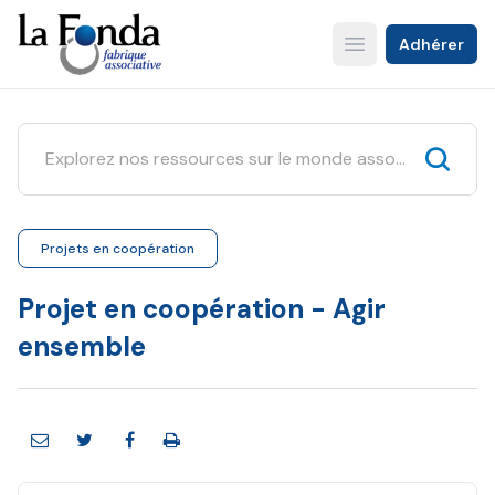
Aller
au
Adhérer
Open main menu
contenu
principal
Projets en coopération
Projet en coopération - Agir
ensemble