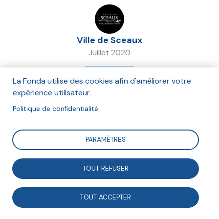
Ville de Sceaux
Juillet 2020
Suivre
La Fonda utilise des cookies afin d'améliorer votre
expérience utilisateur.
Politique de confidentialité
Dans le cadre du programme Faire Ensemble 2030, la
Fonda souhaite valoriser les coopérations pluri-
PARAMÈTRES
acteurs qui sont mises en oeuvre. Cette fiche montre
comment des acteurs agissent ensemble pour
TOUT REFUSER
valoriser des solutions durables portées par des
jeunes.
TOUT ACCEPTER