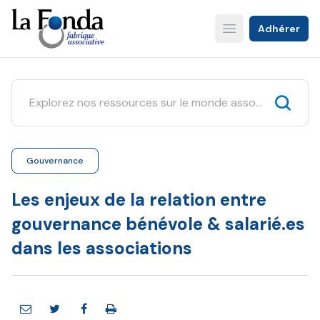
Aller
au
Adhérer
Open main menu
contenu
principal
Gouvernance
Les enjeux de la relation entre
gouvernance bénévole & salarié.es
dans les associations