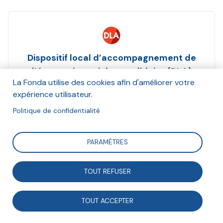
Dispositif local d’accompagnement de
l’économie sociale et solidaire (DLA)
La Fonda utilise des cookies afin d'améliorer votre
Et Le Mouvement associatif, La Fonda, Aginso
expérience utilisateur.
Février 2024
Politique de confidentialité
Suivre
PARAMÈTRES
Cette étude du Dispositif local d'accompagnement de
TOUT REFUSER
l'ESS (DLA) porte sur les enjeux de la relation, entre
gouvernance bénévole et salarié.es dans les
TOUT ACCEPTER
associations. Co-construite avec le Mouvement