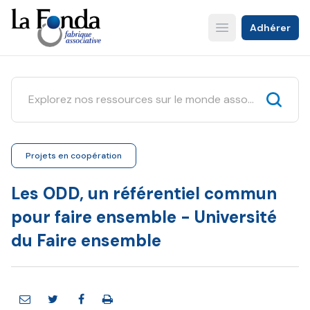
Aller
au
Adhérer
Open main menu
contenu
principal
Projets en coopération
Les ODD, un référentiel commun
pour faire ensemble - Université
du Faire ensemble