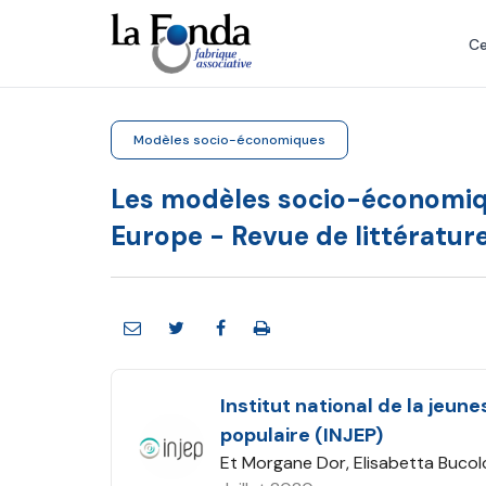
Aller
au
Ce
contenu
principal
Modèles socio-économiques
Les modèles socio-économiqu
Europe - Revue de littératur
Institut national de la jeun
populaire (INJEP)
Et Morgane Dor, Elisabetta Bucol