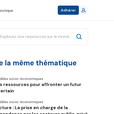
Adhérer
outique
e la même thématique
èles socio-économiques
s ressources pour affronter un futur
certain
èles socio-économiques
cture : La prise en charge de la