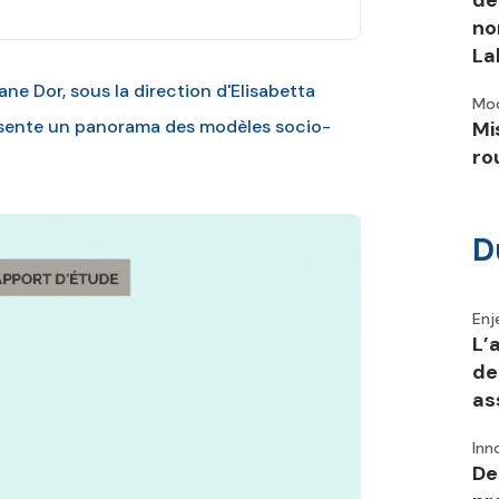
dé
no
La
ne Dor, sous la direction d'Elisabetta
Mod
résente un panorama des modèles socio-
Mi
ro
D
Enj
L’
de
as
Inn
Des