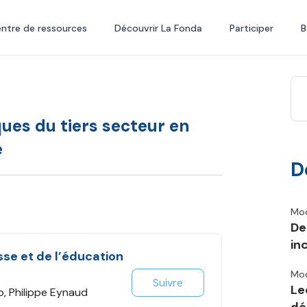
ntre de ressources
Découvrir La Fonda
Participer
B
es du tiers secteur en
e
D
Mod
De
in
esse et de l’éducation
Mod
Suivre
Le
o, Philippe Eynaud