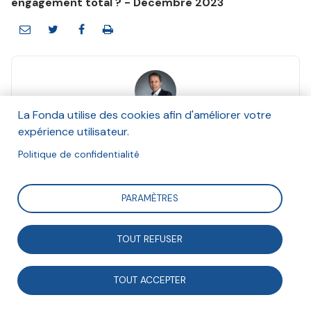
engagement total ? - Décembre 2023
La Fonda utilise des cookies afin d'améliorer votre
Fabrice Bonnifet
expérience utilisateur.
Décembre 2023
Politique de confidentialité
Suivre
PARAMÈTRES
Alors que de plus en plus de salariés s’interrogent sur
TOUT REFUSER
leurs possibilités d’action face à l’urgence climatique
et la préservation de la biodiversité, la question de la
TOUT ACCEPTER
radicalité ne s’arrête pas aux portes des bureaux.