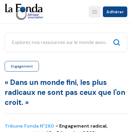
Aller
au
Adhérer
Open main menu
contenu
principal
Engagement
« Dans un monde fini, les plus
radicaux ne sont pas ceux que l'on
croit. »
Tribune Fonda N°260
- Engagement radical,