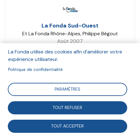
La Fonda Sud-Ouest
Et La Fonda Rhône-Alpes, Philippe Bégout
Août 2007
La Fonda utilise des cookies afin d'améliorer votre
Suivre
expérience utilisateur.
Politique de confidentialité
Action expérimentale réalisée par la Fonda Rhône-
PARAMÈTRES
Alpes et la Fonda Sud-Ouest en 2007.
TOUT REFUSER
Contexte et enjeux de l’expérimentation
TOUT ACCEPTER
L’émergence de groupes d’habitants et de collectifs
d’acteurs associatifs, notamment sur des territoires