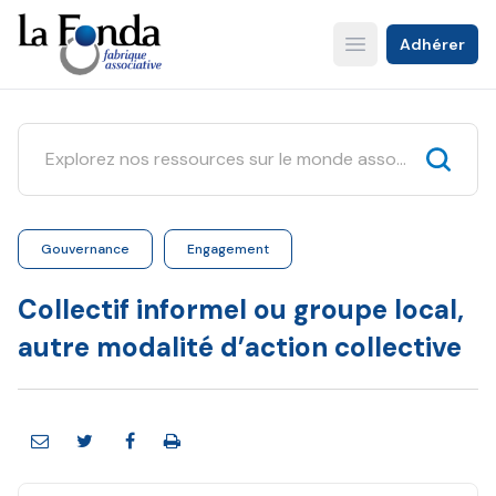
Aller
au
Adhérer
Open main menu
contenu
principal
Gouvernance
Engagement
Collectif informel ou groupe local,
autre modalité d’action collective