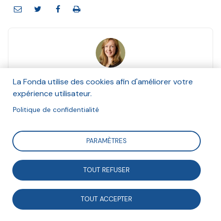
Fay Hanleybrown
La Fonda utilise des cookies afin d'améliorer votre
Et John Kania, Mark Kramer
expérience utilisateur.
Juin 2021
Politique de confidentialité
Suivre
PARAMÈTRES
Une analyse approfondie de la façon dont les
TOUT REFUSER
organisations de toutes sortes agissent dans les
environnements les plus divers et mettent en place
TOUT ACCEPTER
une approche d’impact collectif pour résoudre les