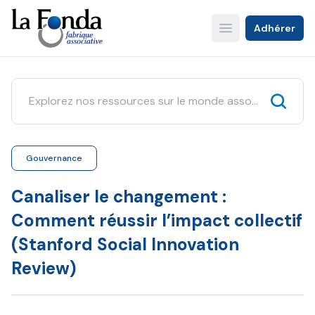
Aller
au
Adhérer
Open main menu
contenu
principal
Gouvernance
Canaliser le changement :
Comment réussir l’impact collectif
(Stanford Social Innovation
Review)