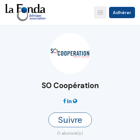
Aller
au
Adhérer
Open main menu
contenu
principal
SO Coopération
Suivre
0 abonné(s)