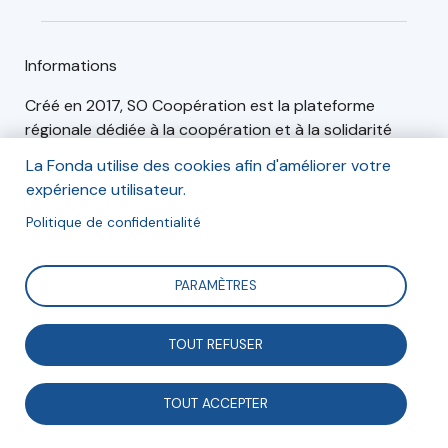
Informations
Créé en 2017, SO Coopération est la plateforme
régionale dédiée à la coopération et à la solidarité
internationale, pour les acteurs associatifs,
La Fonda utilise des cookies afin d'améliorer votre
collectivités, universités, entreprises, établissements
expérience utilisateur.
publics ou autres. SO Coopération a vocation à
Politique de confidentialité
développer et optimiser les projets menés en région
Nouvelle-Aquitaine en vue de contribuer à l'atteinte
des Objectifs du Développement Durable (ODD).
PARAMÈTRES
TOUT REFUSER
Articles (0)
Événements (3)
TOUT ACCEPTER