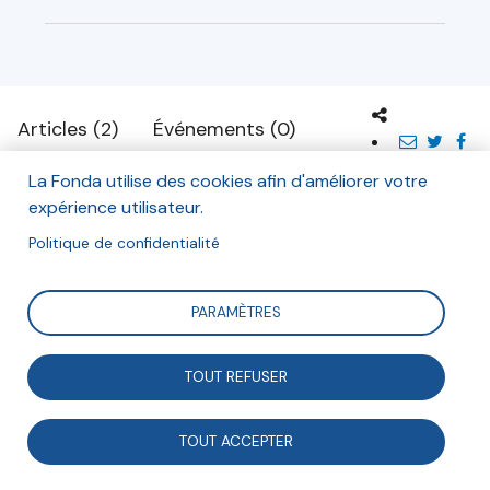
Articles (2)
Événements (0)
La Fonda utilise des cookies afin d'améliorer votre
expérience utilisateur.
Enjeux sociétaux
Politique de confidentialité
PARAMÈTRES
Les Papillons Blancs de Lille
TOUT REFUSER
La maison d'accueil spécialisée à domicile :
TOUT ACCEPTER
entre inclusion et établissement