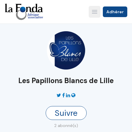
Aller
au
Adhérer
Open main menu
contenu
principal
Les Papillons Blancs de Lille
Suivre
2 abonné(s)