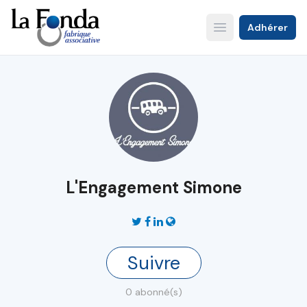
Aller
au
Adhérer
Open main menu
contenu
principal
L'Engagement Simone
Suivre
0 abonné(s)