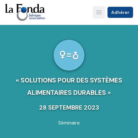
Aller
au
Adhérer
Open main menu
contenu
principal
« SOLUTIONS POUR DES SYSTÈMES
ALIMENTAIRES DURABLES »
28 SEPTEMBRE 2023
Séminaire