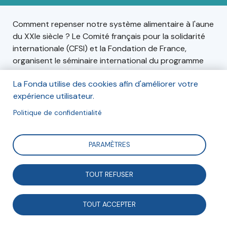
Comment repenser notre système alimentaire à l'aune
du XXIe siècle ? Le Comité français pour la solidarité
internationale (CFSI) et la Fondation de France,
organisent le séminaire international du programme
Terres nourricières autour de ce sujet, le jeudi 28
La Fonda utilise des cookies afin d'améliorer votre
septembre 2023.
expérience utilisateur.
Politique de confidentialité
Informations
PARAMÈTRES
Le jeudi 28 septembre 202 De 9h à 18h Maison de la
Conversation - 12 rue Maurice Grimaud, Paris 18e
TOUT REFUSER
TOUT ACCEPTER
Inscription