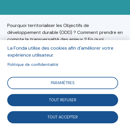
Pourquoi territorialiser les Objectifs de
développement durable (ODD) ? Comment prendre en
compte la transversalité des enjeux ? En quoi
l’Agenda 2030 peut-il servir de référentiel pour le
La Fonda utilise des cookies afin d'améliorer votre
dialogue territorial ? Pour répondre à ces questions, le
expérience utilisateur.
Comité 21 lance un cycle dont la première étape
Politique de confidentialité
introductive sera de s'approprier les ODD. Bastien
Engelbach, coordonnateur des programmes de la
Fonda, interviendra à cette occasion.
PARAMÈTRES
TOUT REFUSER
Informations
TOUT ACCEPTER
Le 26 septembre 2023, de 11h à 12h30, en ligne.