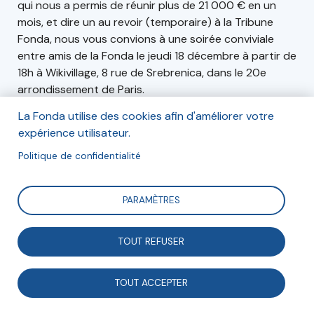
qui nous a permis de réunir plus de 21 000 € en un
mois, et dire un au revoir (temporaire) à la Tribune
Fonda, nous vous convions à une soirée conviviale
entre amis de la Fonda le jeudi 18 décembre à partir de
18h à Wikivillage, 8 rue de Srebrenica, dans le 20e
arrondissement de Paris.
La Fonda utilise des cookies afin d'améliorer votre
expérience utilisateur.
Informations
Politique de confidentialité
Date : le 18 décembre 2025 de 18h à 20h30
Lieu : Wikivillage — 8 rue de Srebrenica 75020
PARAMÈTRES
Paris
TOUT REFUSER
TOUT ACCEPTER
Inscription